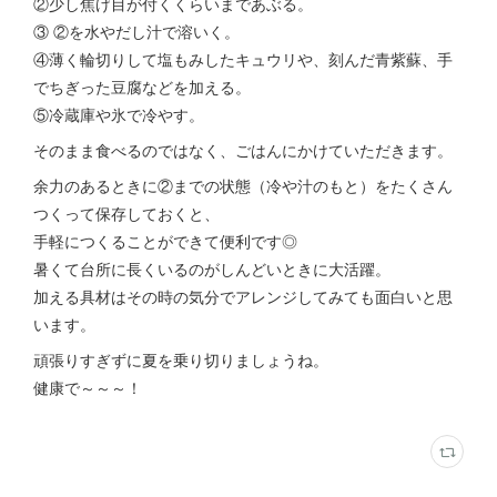
②少し焦げ目が付くくらいまであぶる。
③ ②を水やだし汁で溶いく。
④薄く輪切りして塩もみしたキュウリや、刻んだ青紫蘇、手
でちぎった豆腐などを加える。
⑤冷蔵庫や氷で冷やす。
そのまま食べるのではなく、ごはんにかけていただきます。
余力のあるときに②までの状態（冷や汁のもと）をたくさん
つくって保存しておくと、
手軽につくることができて便利です◎
暑くて台所に長くいるのがしんどいときに大活躍。
加える具材はその時の気分でアレンジしてみても面白いと思
います。
頑張りすぎずに夏を乗り切りましょうね。
健康で～～～！