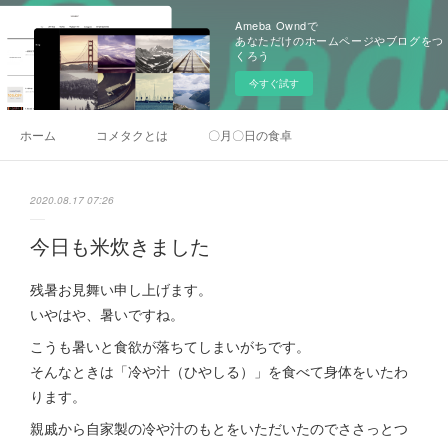
Ameba Owndで
あなただけのホームページやブログをつ
くろう
今すぐ試す
ホーム
コメタクとは
〇月〇日の食卓
2020.08.17 07:26
今日も米炊きました
残暑お見舞い申し上げます。
いやはや、暑いですね。
こうも暑いと食欲が落ちてしまいがちです。
そんなときは「冷や汁（ひやしる）」を食べて身体をいたわ
ります。
親戚から自家製の冷や汁のもとをいただいたのでささっとつ