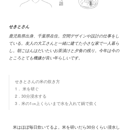
せきとさん
鹿児島県出身、千葉県在住。空間デザインや設計の仕事をし
ている。友人の大工さんと一緒に建てた小さな家で一人暮ら
し。朝ごはんはだいたいお茶漬けと夕食の残り。今年は今の
ところとても機嫌が良い年らしいです。
せきとさんの米の炊き方
1． 米を研ぐ
2．30分浸水する
3．米の1㎝上くらいまで水を入れて鍋で炊く
米はほぼ毎日炊いてるよ。米を研いだら30分くらい浸水し