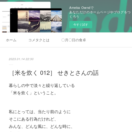
Ameba Owndで
あなただけのホームページやブログをつ
くろう
今すぐ試す
ホーム
コメタクとは
〇月〇日の食卓
2023.01.14 22:30
［米を炊く 012］ せきとさんの話
暮らしの中で淡々と繰り返している
「米を炊く」ということ。
私にとっては、当たり前のように
そこにある行為だけれど、
みんな、どんな風に、どんな時に、