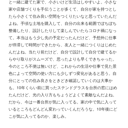
と一緒に建てた家で、小さいけど生活はしやすいよ。小さな
家や店舗づくりを手伝うことが多くて、自分が家を持つとし
たら小さくて住み良い空間をつくりたいなと思っていたんだ
よね。手頃な土地を購入して、自分の出来る範囲でぼちぼち
整備したり、設計したりして楽しんでいたらコロナ禍になっ
て。本当はもう少し先の予定だったんだけど、予想外に仕事
が停滞して時間ができたから、友人と一緒につくりはじめた
んだよね。当たり前だけど、自分で設計して自分で建てるか
らやり取りがスムーズで、思ったよりも早くできちゃった。
今のところ不便は無いけど、これからの生活や仕事で見た景
色によって空間の使い方にも少しずつ変化があると思う。自
分にとっての住み良さをときどき確認していくのは大事か
も。10年くらい前に買ったステンドグラスを台所の窓にはめ
たんだけど、光の入り方もちょうどよくて素敵なんだよね。
だから、今は一番台所が気に入ってる。家の中で気に入って
いるところもどんどん変わっていくんだろうな。10年後にど
こが気に入ってるのか、楽しみ。