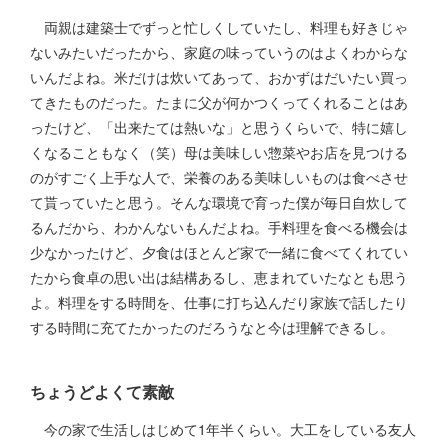
両親は建築士でずっと忙しくしていたし、料理も好きじゃ
ないみたいだったから、家庭の味っていうのはよくわからな
いんだよね。米だけは炊いてあって、おかずはだいたい買っ
てきたものだった。たまに父が何かつくってくれることはあ
ったけど、「出来たては熱いな」と思うくらいで、特に嬉し
くなることもなく（笑）母は美味しい惣菜やお店を見つける
のがすごく上手な人で、栄養のある美味しいものは食べさせ
て貰っていたと思う。そんな環境で育った僕が毎日自炊して
るんだから、わかんないもんだよね。手料理を食べる機会は
少なかったけど、夕食はほとんど家で一緒に食べてくれてい
たから食卓の思い出は結構あるし、恵まれていたなとも思う
よ。料理をする時間を、仕事に打ち込んだり家族で話したり
する時間に充てたかったのだろうなと今は理解できるし。
ちょうどよくて素敵
今の家で生活しはじめて1年半くらい。大工をしている友人