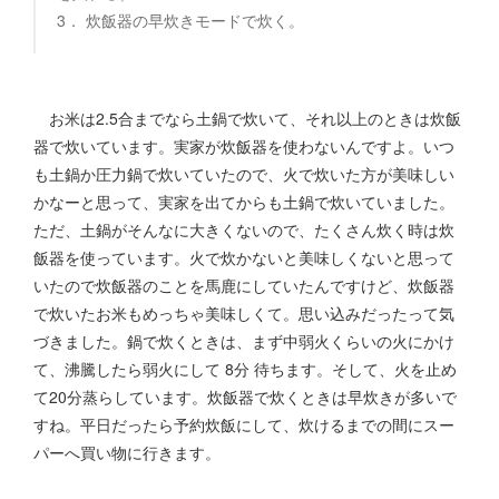
3． 炊飯器の早炊きモードで炊く。
お米は2.5合までなら土鍋で炊いて、それ以上のときは炊飯
器で炊いています。実家が炊飯器を使わないんですよ。いつ
も土鍋か圧力鍋で炊いていたので、火で炊いた方が美味しい
かなーと思って、実家を出てからも土鍋で炊いていました。
ただ、土鍋がそんなに大きくないので、たくさん炊く時は炊
飯器を使っています。火で炊かないと美味しくないと思って
いたので炊飯器のことを馬鹿にしていたんですけど、炊飯器
で炊いたお米もめっちゃ美味しくて。思い込みだったって気
づきました。鍋で炊くときは、まず中弱火くらいの火にかけ
て、沸騰したら弱火にして 8分 待ちます。そして、火を止め
て20分蒸らしています。炊飯器で炊くときは早炊きが多いで
すね。平日だったら予約炊飯にして、炊けるまでの間にスー
パーへ買い物に行きます。