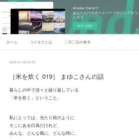
Ameba Owndで
あなただけのホームページやブログをつ
くろう
今すぐ試す
ホーム
コメタクとは
〇月〇日の食卓
2025.01.08 03:00
［米を炊く 019］ まゆこさんの話
暮らしの中で淡々と繰り返している
「米を炊く」ということ。
私にとっては、当たり前のように
そこにある行為だけれど、
みんな、どんな風に、どんな時に、