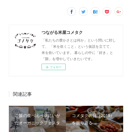
つながる米屋コメタク
「私たちの豊かさとは何か」という問いに対し
て、 「米を炊くこと」という仮説を立てて、
米を炊いています。 暮らしの中に「好き」と
「隙」を増やしていきたいです。
フォロー
関連記事
ご飯の食べ比べ＠にいが
コメタクの日（2019）
たオーガニックフェスタ
を振り返る