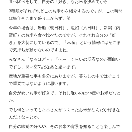
食べ比べをして、自分の「好き」なお米を決めてから、
3種類がそれぞれどこのお米かを紹介するのですが、この時間
は毎年そこまで盛り上がらず。笑
今年の場合は、岩船（朝日村）、魚沼（六日町）、新潟（内
野町）のお米を食べ比べたのですが、それぞれ自分の「好
き」を大切にしているので、『○○産』という情報にはそこま
で気持ちが動かないのですよね。
みなさん「なるほど～」「へ～」くらいの反応なのが面白い
ですし、良い空気だなあと思います。
産地が重要な事も多分にありますが、暮らしの中ではそこま
で重要ではないように思います。
自分が硬いお米が好きで、それに近いのは○○産のお米だなと
か、
でも何といっても△△さんがつくったお米がなんだか好きな
んだよな～とか、
自分の味覚の好みや、そのお米の背景を知ることも楽しんで