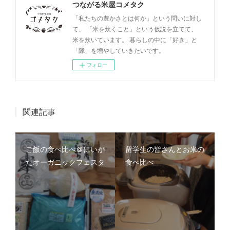
つながる米屋コメタク
「私たちの豊かさとは何か」という問いに対し
て、 「米を炊くこと」という仮説を立てて、
米を炊いています。 暮らしの中に「好き」と
「隙」を増やしていきたいです。
フォロー
関連記事
ご飯の食べ比べ＠にいが
留学生の皆さんとお米の
たオーガニックフェスタ
食べ比べ