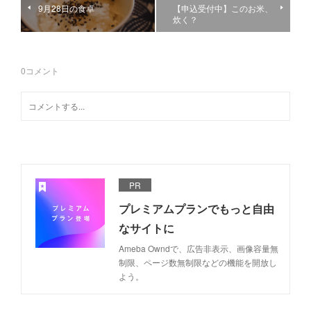
9月28日の食卓
【申込受付中】このお米、
炊く？
0
コメント
PR
プレミアムプランでもっと自由
なサイトに
Ameba Owndで、広告非表示、画像容量無
制限、ページ数無制限などの機能を開放し
よう。