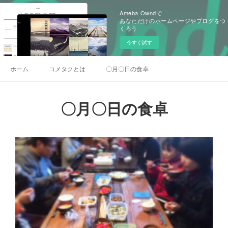
Ameba Owndで
あなただけのホームページやブログをつ
くろう
今すぐ試す
ホーム
コメタクとは
〇月〇日の食卓
〇月〇日の食卓