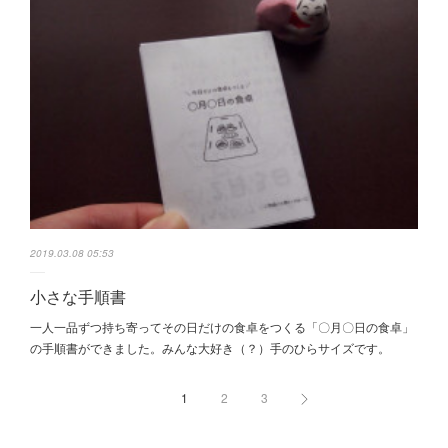
2019.03.08 05:53
小さな手順書
一人一品ずつ持ち寄ってその日だけの食卓をつくる「〇月〇日の食卓」
の手順書ができました。みんな大好き（？）手のひらサイズです。
1
2
3